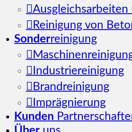
Ausgleichsarbeiten
Reinigung von Beton
Sonder
reinigung
Maschinenreinigun
Industriereinigung
Brandreinigung
Imprägnierung
Kunden
Partnerschafte
Über
uns