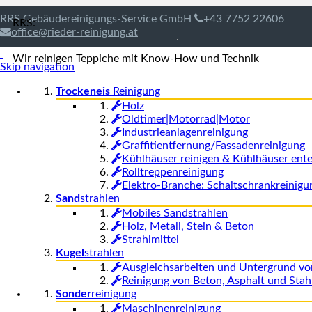
RRS Gebäudereinigungs-Service GmbH
+43 7752 22606
RRS:
office@rieder-reinigung.at
Wir reinigen Teppiche mit Know-How und Technik
Skip navigation
Trockeneis
Reinigung
Holz
Oldtimer|Motorrad|Motor
Industrieanlagenreinigung
Graffitientfernung/Fassadenreinigung
Kühlhäuser reinigen & Kühlhäuser ente
Rolltreppenreinigung
Elektro-Branche: Schaltschrankreinigu
Sand
strahlen
Mobiles Sandstrahlen
Holz, Metall, Stein & Beton
Strahlmittel
Kugel
strahlen
Ausgleichsarbeiten und Untergrund vo
Reinigung von Beton, Asphalt und Stah
Sonder
reinigung
Maschinenreinigung