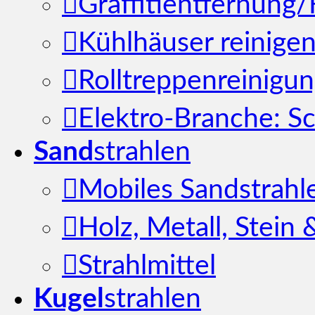
Graffitientfernung
Kühlhäuser reinige
Rolltreppenreinigu
Elektro-Branche: S
Sand
strahlen
Mobiles Sandstrahl
Holz, Metall, Stein
Strahlmittel
Kugel
strahlen