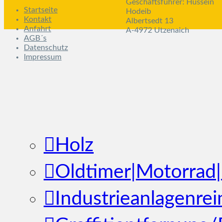
Geschäftsführer: Hussein
Startseite
Hodeib
Kontakt
Albertsedt 13
Anfahrt
A-4972 Utzenaich
AGB´s
Datenschutz
Impressum
Holz
Oldtimer|Motorrad
Industrieanlagenrei