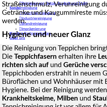
Straßenschmutz, Verunreinigung d
Reinigung von Beton, Asphalt und Stahl
Sonder
reinigung
Getränke und Kaugummireste mü
Maschinenreinigung
Industriereinigung
werden.
Brandreinigung
Imprägnierung
Hygiene und neuer Glanz
Kunden
Partnerschaften
Über
uns
Die Reinigung von Teppichen bringt
Die
Teppichfasern
erhalten ihre
Le
richten sich auf
und
Gerüche vers
Teppichboden erstrahlt in neuem Gl
Büroflächen und Wohnhäuser mit B
Hygiene. Bei der Reinigung werde
Krankheitskeime, Milben
und
Stau
Teppichreinigung ist vor allem für A