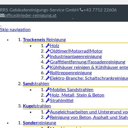
RRS Gebäudereinigungs-Service GmbH
+43 7752 22606
office@rieder-reinigung.at
Skip navigation
Trockeneis
Reinigung
Holz
Oldtimer|Motorrad|Motor
Industrieanlagenreinigung
Graffitientfernung/Fassadenreinigung
Kühlhäuser reinigen & Kühlhäuser ente
Rolltreppenreinigung
Elektro-Branche: Schaltschrankreinigu
Sand
strahlen
Mobiles Sandstrahlen
Holz, Metall, Stein & Beton
Strahlmittel
Kugel
strahlen
Ausgleichsarbeiten und Untergrund vo
Reinigung von Beton, Asphalt und Stah
Sonder
reinigung