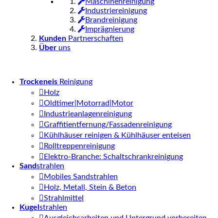
Maschinenreinigung
Industriereinigung
Brandreinigung
Imprägnierung
Kunden
Partnerschaften
Über
uns
Trockeneis
Reinigung
Holz
Oldtimer|Motorrad|Motor
Industrieanlagenreinigung
Graffitientfernung/Fassadenreinigung
Kühlhäuser reinigen & Kühlhäuser enteisen
Rolltreppenreinigung
Elektro-Branche: Schaltschrankreinigung
Sand
strahlen
Mobiles Sandstrahlen
Holz, Metall, Stein & Beton
Strahlmittel
Kugel
strahlen