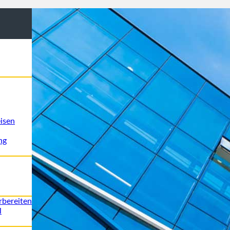
isen
ng
rbereiten
l