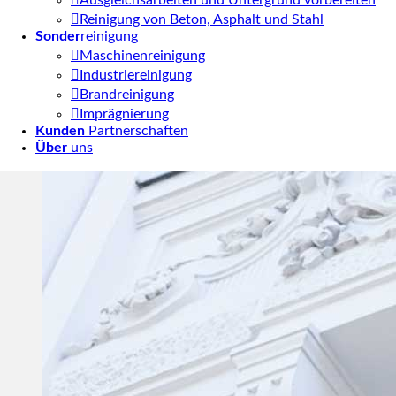
Ausgleichsarbeiten und Untergrund vorbereiten
Reinigung von Beton, Asphalt und Stahl
Sonder
reinigung
Maschinenreinigung
Industriereinigung
Brandreinigung
Imprägnierung
Gebäudereinigung von RRS:
Kunden
Partnerschaften
Sauberkeit ist Imagesache
Über
uns
Mehr erfahren...